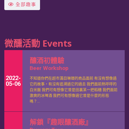
解鎖『趣眼釀酒廠』
全部趣事
Brewery Tour
2022-
走進酒廠的心臟 聽下啤酒嘅秘密 飲曬酒缸嘅啤酒 團
05-31
友你地準備好了嗎？ 齊齊揭開本地啤酒廠嘅秘密 齊齊
聽專業啤酒廢嗡 齊齊無限暢飲最新鮮嘅啤酒 解鎖日
微醺活動 Events
期：每個月的星期日 解鎖時間：16:30 -...
釀酒初體驗
Beer Workshop
2022-
不知道你們在超市滿目琳瑯的商品面前 有沒有想像過
05-06
它的故事，有沒有追溯過它的過去 我們面前熱呼呼的
白米飯 我們可有想像它曾是田裏某一把稻穗 我們面前
激爽的冰啤酒 我們可有想像過它曾是什麼的形態
嗎？...
解鎖『趣眼釀酒廠』