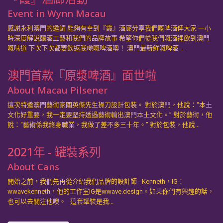
Event in Wynn Macau
解鎖『趣眼釀酒廠』
感謝永利澳門的邀請 能夠有幸到『霞』酒廊分享我們嘅啤酒俾大家 一小
時深度解說釀酒工藝和我們的品牌故事 希望你們從我們嘅酒裡飲到澳門
Brewery Tour
嘅味道 下次下次都要飲返我哋嘅啤酒噢！ 澳門最新鮮嘅啤酒 ...
2022-
走進酒廠的心臟 聽下啤酒嘅秘密 飲曬酒缸嘅啤酒 團
05-31
友你地準備好了嗎？ 齊齊揭開本地啤酒廠嘅秘密 齊齊
澳門首款『原漿啤酒』面世啦
聽專業啤酒廢嗡 齊齊無限暢飲最新鮮嘅啤酒 解鎖日
About Macau Pilsener
期：每個月的星期日 解鎖時間：16:30 -...
這次特邀澳門藝術家關英傑先生操刀設計包裝。 對於澳門，他說：“本土
文化好重要，我一定要堅持透過藝術輸出澳門本土文化。” 對於藝術，他
釀酒初體驗
說：“藝術係我終身職業，我做了差不多三十年。” 對於包裝，他說...
Beer Workshop
2021年 - 罐裝系列
2022-
不知道你們在超市滿目琳瑯的商品面前 有沒有想像過
05-06
About Cans
它的故事，有沒有追溯過它的過去 我們面前熱呼呼的
白米飯 我們可有想像它曾是田裏某一把稻穗 我們面前
開始之前，我們先再從介紹我們品牌的設計師 - Kenneth，IG：
激爽的冰啤酒 我們可有想像過它曾是什麼的形態
wwavekenneth，他的工作室IG是wwave.design。如果你們有興趣的話，
嗎？...
也可以去關注他噢。 這套罐裝是我...