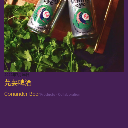
2022年7月06日
芫荽啤酒
Coriander Beer
Products - Collaboration