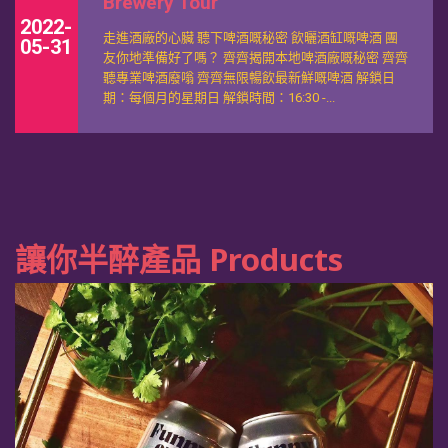
Brewery Tour
2022-
走進酒廠的心臟 聽下啤酒嘅秘密 飲曬酒缸嘅啤酒 團
05-31
友你地準備好了嗎？ 齊齊揭開本地啤酒廠嘅秘密 齊齊
聽專業啤酒廢嗡 齊齊無限暢飲最新鮮嘅啤酒 解鎖日
期：每個月的星期日 解鎖時間：16:30 -...
釀酒初體驗
Beer Workshop
2022-
不知道你們在超市滿目琳瑯的商品面前 有沒有想像過
讓你半醉產品 Products
05-06
它的故事，有沒有追溯過它的過去 我們面前熱呼呼的
白米飯 我們可有想像它曾是田裏某一把稻穗 我們面前
激爽的冰啤酒 我們可有想像過它曾是什麼的形態
嗎？...