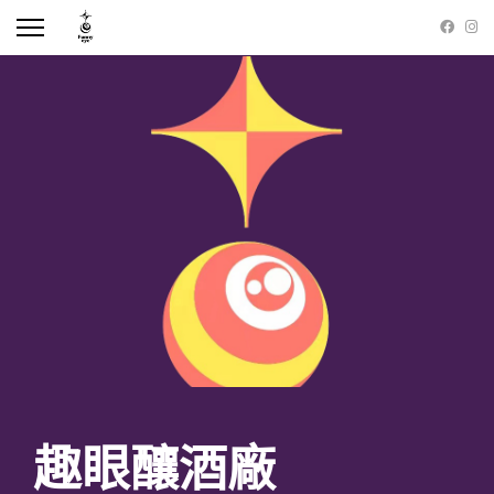
趣眼釀酒廠