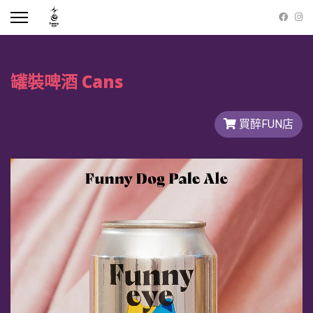
罐裝啤酒 Cans
買醉FUN店