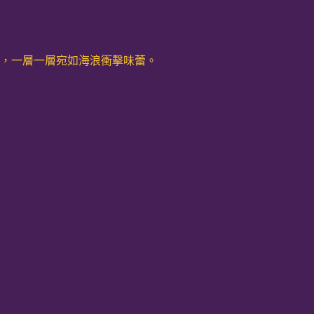
香，一層一層宛如海浪衝擊味蕾。