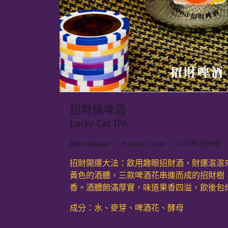
招財貓啤酒
Lucky Cat IPA
Administrator
Product - Cans
2022年7月06日
招財開運大法：飲用趣眼招財酒，財運滾滾
黃色的酒體，三款啤酒花串連而成的招財樹
香。酒體飽滿厚實，味道果香四溢，飲後包
成分：水、麥芽、啤酒花、酵母