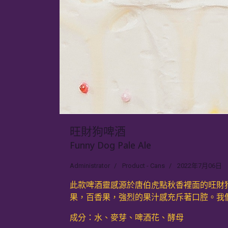
旺財狗啤酒
Funny Dog Pale Ale
Administrator
Product - Cans
2022年7月06日
此款啤酒靈感源於唐伯虎點秋香裡面的旺財
果，百香果，強烈的果汁感充斥著口腔。我
成分：水、麥芽、啤酒花、酵母