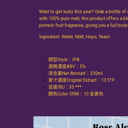
Want to get lucky this year? Grab a bottle o
with 100% pure malt, this product offers a bl
pomelo fruit fragrance, giving you a full body
Ingredient: Water, Malt, Hops, Yeast
類型Style：IPA
酒精濃度ABV：5%
淨含量Net Amount：330ml
麥汁濃度Original Extract：13.5°P
苦度IBU：35 ***
顏色Color SRM：10 金黃色