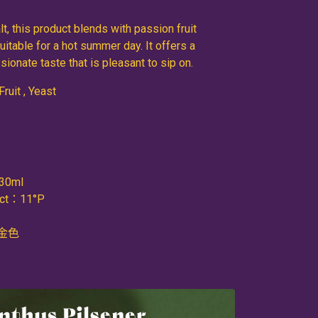
, this product blends with passion fruit
uitable for a hot summer day. It offers a
sionate taste that is pleasant to sip on.
ruit , Yeast
30ml
act：11°P
淺金色