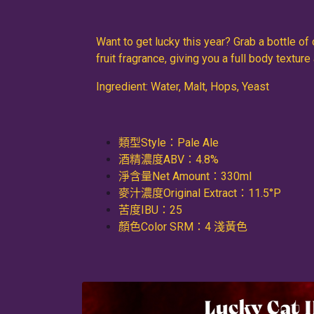
Want to get lucky this year? Grab a bottle o
fruit fragrance, giving you a full body texture
Ingredient: Water, Malt, Hops, Yeast
類型Style：Pale Ale
酒精濃度ABV：4.8%
淨含量Net Amount：330ml
麥汁濃度Original Extract：11.5°P
苦度IBU：25
顏色Color SRM：4 淺黃色