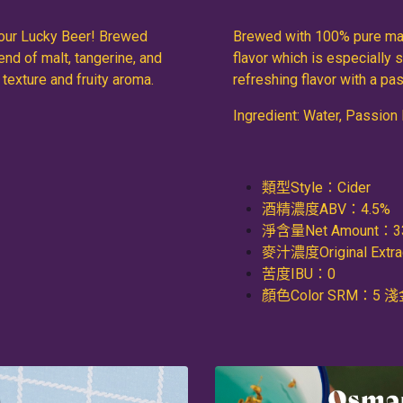
f our Lucky Beer! Brewed
Brewed with 100% pure malt
end of malt, tangerine, and
flavor which is especially s
 texture and fruity aroma.
refreshing flavor with a pas
Ingredient: Water, Passion F
類型Style：Cider
酒精濃度ABV：4.5%
淨含量Net Amount：3
麥汁濃度Original Extr
苦度IBU：0
顏色Color SRM：5 