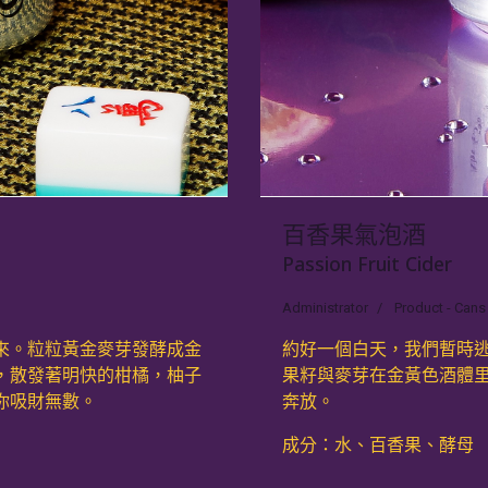
百香果氣泡酒
Passion Fruit Cider
Administrator
Product - Cans
來。粒粒黃金麥芽發酵成金
約好一個白天，我們暫時
，散發著明快的柑橘，柚子
果籽與麥芽在金黃色酒體
你吸財無數。
奔放。
成分：水、百香果、酵母