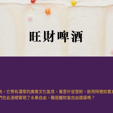
狗，它帶有濃厚的廣東文化氣息，寓意升官發財。飲用時猶如置
們在此酒裡實現了水果自由，難道離財富自由還遠嗎？